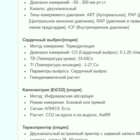
Диапазон измерений: –50 - 300 мм рт.ст.
Каналы: двухканальный
Типы измеряемого давления: ART (Артериальное), PAP (
(Центральное венозное давление), RAP (давление в прав
левом предсердии), ICP (Внутричерепное давление)
Сердечный выброс(опция)
Метод измерения: Термодилюция
Диапазон измерений: CO (Сердечный выброс): 0.1-20 л/м
TB (Температура крови): 23-43Со
TI (Температура инъекции): -1-27 Со
Параметры выброса: Сердечный выброс
Гемодинамический расчет
Капнометрия (EtСО2) (опция)
Метод: Инфракрасная абсорбция
Режим измерения: Боковой или прямой
Сигнал АПНОЭ: Есть
Расчет: СО2 на вдохе и на выдохе, AwRR
Термопринтер (опция):
Двухканальный встроенный принтер с шириной записи 4
скорость записи 25, 50 мм/сек