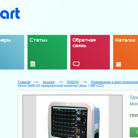
неры
Статьи
Обратная
Каталог
связь
Главная
>>
Каталог
>>
DIXION
>>
Реанимация и анестезиологи
Storm 5600-03 прикроватный монитор (база + IBP+CO)
Sto
мон
ГРУ