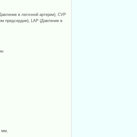
Давление в легочной артерии), CVP
ом предсердии), LAP (Давление в
ин
8 мм,