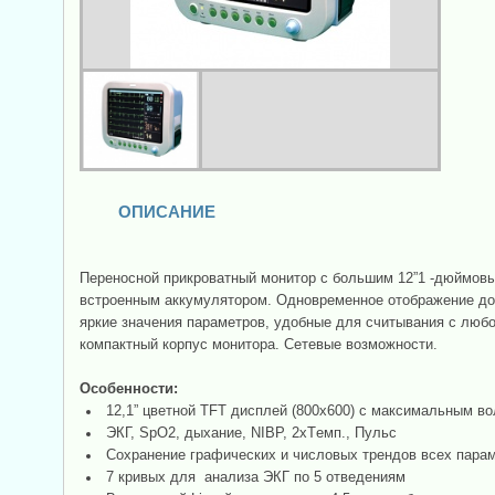
ОПИСАНИЕ
Переносной прикроватный монитор с большим 12”1 -дюймов
встроенным аккумулятором. Одновременное отображение до 
яркие значения параметров, удобные для считывания с любо
компактный корпус монитора. Сетевые возможности.
Особенности:
12,1” цветной TFT дисплей (800х600) с максимальным в
ЭКГ, SpO2, дыхание, NIBP, 2хТeмп., Пульс
Сохранение графических и числовых трендов всех парам
7 кривых для анализа ЭКГ по 5 отведениям