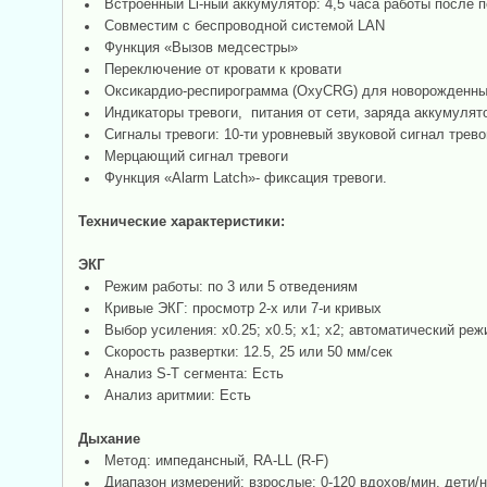
Встроенный Li-ный аккумулятор: 4,5 часа работы после 
Совместим с беспроводной системой LAN
Функция «Вызов медсестры»
Переключение от кровати к кровати
Оксикардио-респирограмма (OxyCRG) для новорожденн
Индикаторы тревоги, питания от сети, заряда аккумулят
Сигналы тревоги: 10-ти уровневый звуковой сигнал трево
Мерцающий сигнал тревоги
Функция «Alarm Latch»- фиксация тревоги.
Технические характеристики:
ЭКГ
Режим работы: по 3 или 5 отведениям
Кривые ЭКГ: просмотр 2-х или 7-и кривых
Выбор усиления: х0.25; х0.5; х1; х2; автоматический реж
Скорость развертки: 12.5, 25 или 50 мм/сек
Анализ S-T сегмента: Есть
Анализ аритмии: Есть
Дыхание
Метод: импедансный, RA-LL (R-F)
Диапазон измерений: взрослые: 0-120 вдохов/мин, дети/