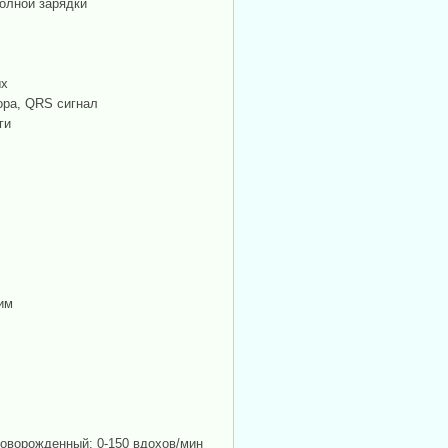
полной зарядки
ых
ора, QRS сигнал
ги
им
новорожденный: 0-150 вдохов/мин