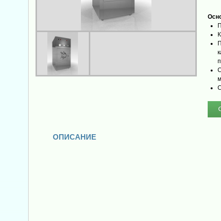
Осно
П
К
П
к
п
С
м
С
ОПИСАНИЕ