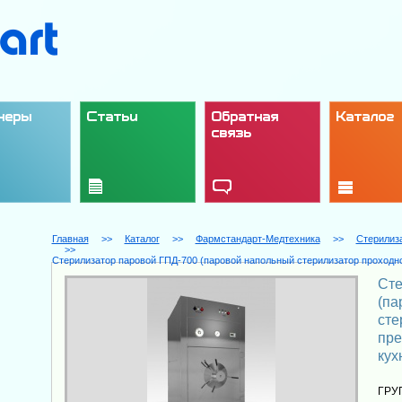
неры
Статьи
Обратная
Каталог
связь
Главная
>>
Каталог
>>
Фармстандарт-Медтехника
>>
Стерилиз
>>
Стерилизатор паровой ГПД-700 (паровой напольный стерилизатор проходно
Сте
(па
сте
пре
кух
ГРУ