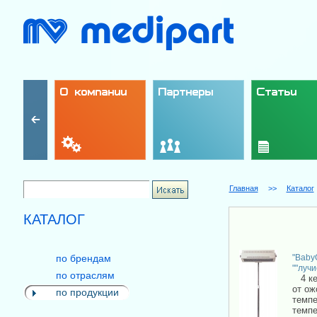
О компании
Партнеры
Статьи
Главная
>>
Каталог
КАТАЛОГ
по брендам
"Baby
""лучи
по отраслям
4 кер
от ож
по продукции
темпе
темпе