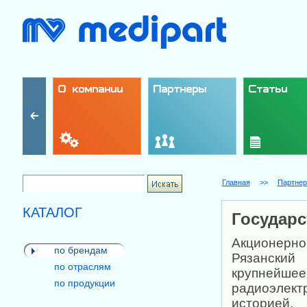
О компании
Партнеры
Статьи
Главная
>>
Партне
КАТАЛОГ
Государ
Акционерно
по брендам
Рязанский 
по отраслям
крупне
по продукции
радиоэлект
историей.