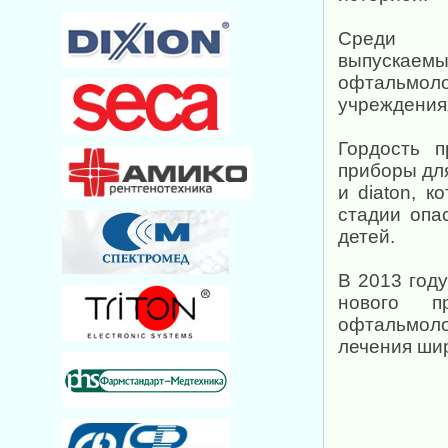
Среди ш
выпускаем
офтальмоло
учреждениях
Гордость п
приборы для
и diaton, 
стадии опа
детей.
В 2013 год
нового пр
офтальмоло
лечения шир